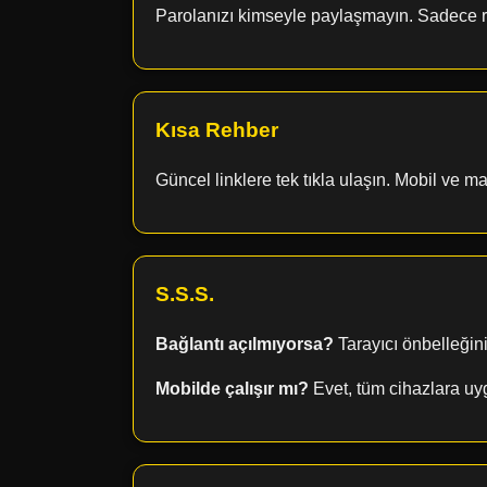
Parolanızı kimseyle paylaşmayın. Sadece r
Kısa Rehber
Güncel linklere tek tıkla ulaşın. Mobil ve ma
S.S.S.
Bağlantı açılmıyorsa?
Tarayıcı önbelleğini
Mobilde çalışır mı?
Evet, tüm cihazlara uy