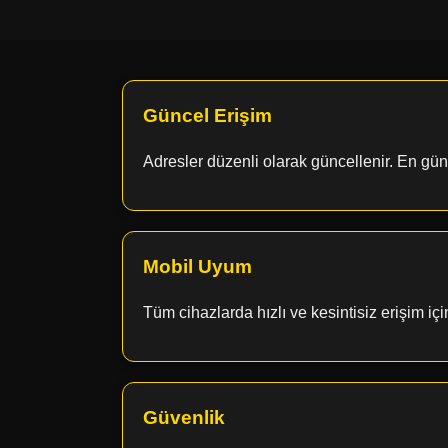
Güncel Erişim
Adresler düzenli olarak güncellenir. En gün
Mobil Uyum
Tüm cihazlarda hızlı ve kesintisiz erişim içi
Güvenlik